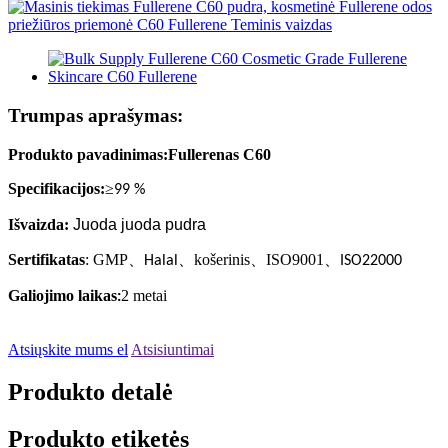
Trumpas aprašymas:
Produkto pavadinimas:
Fullerenas C60
Specifikacijos:
≥
99 %
Išvaizda:
Juoda juoda pudra
Sertifikatas
: GMP
、
、
košerinis
、
ISO9001
、
Halal
ISO22000
Galiojimo laikas
2 metai
:
Atsiųskite mums el
Atsisiuntimai
Produkto detalė
Produkto etiketės