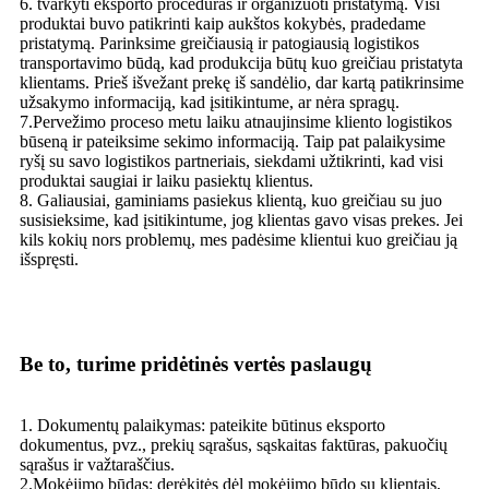
6. tvarkyti eksporto procedūras ir organizuoti pristatymą. Visi
produktai buvo patikrinti kaip aukštos kokybės, pradedame
pristatymą. Parinksime greičiausią ir patogiausią logistikos
transportavimo būdą, kad produkcija būtų kuo greičiau pristatyta
klientams. Prieš išvežant prekę iš sandėlio, dar kartą patikrinsime
užsakymo informaciją, kad įsitikintume, ar nėra spragų.
7.Pervežimo proceso metu laiku atnaujinsime kliento logistikos
būseną ir pateiksime sekimo informaciją. Taip pat palaikysime
ryšį su savo logistikos partneriais, siekdami užtikrinti, kad visi
produktai saugiai ir laiku pasiektų klientus.
8. Galiausiai, gaminiams pasiekus klientą, kuo greičiau su juo
susisieksime, kad įsitikintume, jog klientas gavo visas prekes. Jei
kils kokių nors problemų, mes padėsime klientui kuo greičiau ją
išspręsti.
Be to, turime pridėtinės vertės paslaugų
1. Dokumentų palaikymas: pateikite būtinus eksporto
dokumentus, pvz., prekių sąrašus, sąskaitas faktūras, pakuočių
sąrašus ir važtaraščius.
2.Mokėjimo būdas: derėkitės dėl mokėjimo būdo su klientais,