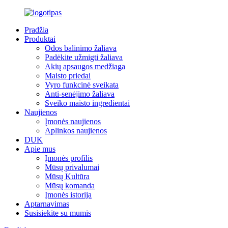
Pradžia
Produktai
Odos balinimo žaliava
Padėkite užmigti žaliava
Akių apsaugos medžiaga
Maisto priedai
Vyro funkcinė sveikata
Anti-senėjimo žaliava
Sveiko maisto ingredientai
Naujienos
Įmonės naujienos
Aplinkos naujienos
DUK
Apie mus
Įmonės profilis
Mūsų privalumai
Mūsų Kultūra
Mūsų komanda
Įmonės istorija
Aptarnavimas
Susisiekite su mumis