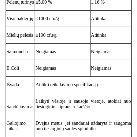
Pelenų turinys
≤5,00 %
1,16 %
Viso bakterijų
≤1000 cfu/g
Atitinka
Mielių pelėsis
≤100 cfu/g
Atitinka
Salmonella
Neigiamas
Neigiamas
E.Coli
Neigiamas
Neigiamas
Išvada
Atitikti reikalavimo specifikaciją.
Laikyti vėsioje ir sausoje vietoje, atokiai nuo
Sandėliavimas
tiesioginio stipraus ir karščio.
Galiojimo
Dvejus metus, jei sandariai uždaryta ir saugoma
laikas
nuo tiesioginių saulės spindulių.