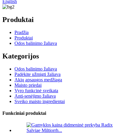
English
Produktai
Pradžia
Produktai
Odos balinimo žaliava
Kategorijos
Odos balinimo žaliava
Padėkite užmigti žaliava
Akių apsaugos medžiaga
Maisto priedai
Vyro funkcinė sveikata
Anti-senėjimo žaliava
Sveiko maisto ingredientai
Funkciniai produktai