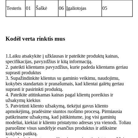
Testeris
01
Šaškė
06
Įgaliotojas
05
Kodėl verta rinktis mus
1.Laiku atsakykite į užklausas ir pateikite produktų kainas,
specifikacijas, pavyzdžius ir kitą informaciją.
2. pateikti klientams pavyzdžius, kurie padeda klientams geriau
suprasti produktus
3. Supažindinkite klientus su gaminio veikimu, naudojimu,
kokybės standartais ir pranašumais, kad klientai galėtų geriau
suprasti ir pasirinkti produktą.
4. Pateikite atitinkamas kainas pagal klientų poreikius ir
užsakymų kiekius
5. Patvirtinti kliento užsakymą, tiekėjui gavus kliento
apmokėjimą, pradėsime siuntos ruošimo procesą. Pirmiausia
patikriname užsakymą, kad įsitikintume, jog visi gaminių
modeliai, kiekiai ir kliento pristatymo adresas yra vienodi. Toliau
paruošime visus sandėlyje esančius produktus ir atliksime
kokybės patikrą.