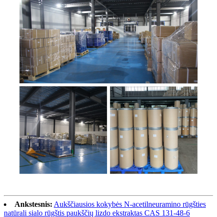
Ankstesnis:
Aukščiausios kokybės N-acetilneuramino rūgšties
natūrali sialo rūgštis paukščių lizdo ekstraktas CAS 131-48-6