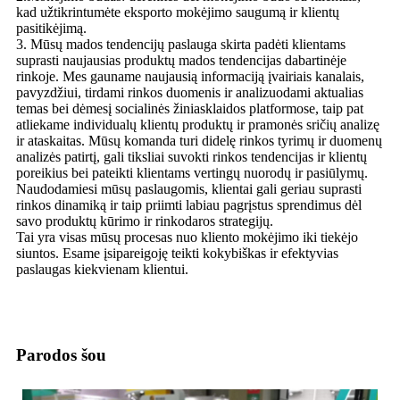
kad užtikrintumėte eksporto mokėjimo saugumą ir klientų
pasitikėjimą.
3. Mūsų mados tendencijų paslauga skirta padėti klientams
suprasti naujausias produktų mados tendencijas dabartinėje
rinkoje. Mes gauname naujausią informaciją įvairiais kanalais,
pavyzdžiui, tirdami rinkos duomenis ir analizuodami aktualias
temas bei dėmesį socialinės žiniasklaidos platformose, taip pat
atliekame individualų klientų produktų ir pramonės sričių analizę
ir ataskaitas. Mūsų komanda turi didelę rinkos tyrimų ir duomenų
analizės patirtį, gali tiksliai suvokti rinkos tendencijas ir klientų
poreikius bei pateikti klientams vertingų nuorodų ir pasiūlymų.
Naudodamiesi mūsų paslaugomis, klientai gali geriau suprasti
rinkos dinamiką ir taip priimti labiau pagrįstus sprendimus dėl
savo produktų kūrimo ir rinkodaros strategijų.
Tai yra visas mūsų procesas nuo kliento mokėjimo iki tiekėjo
siuntos. Esame įsipareigoję teikti kokybiškas ir efektyvias
paslaugas kiekvienam klientui.
Parodos šou