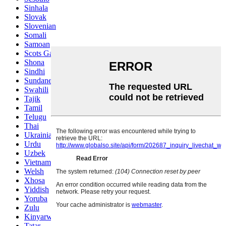
Sinhala
Slovak
Slovenian
Somali
Samoan
Scots Gaelic
Shona
Sindhi
Sundanese
Swahili
Tajik
Tamil
Telugu
Thai
Ukrainian
Urdu
Uzbek
Vietnamese
Welsh
Xhosa
Yiddish
Yoruba
Zulu
Kinyarwanda
Tatar