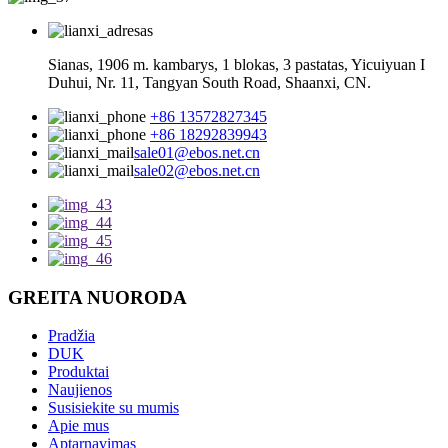
Sianas, 1906 m. kambarys, 1 blokas, 3 pastatas, Yicuiyuan I
Duhui, Nr. 11, Tangyan South Road, Shaanxi, CN.
+86 13572827345
+86 18292839943
sale01@ebos.net.cn
sale02@ebos.net.cn
GREITA NUORODA
Pradžia
DUK
Produktai
Naujienos
Susisiekite su mumis
Apie mus
Aptarnavimas