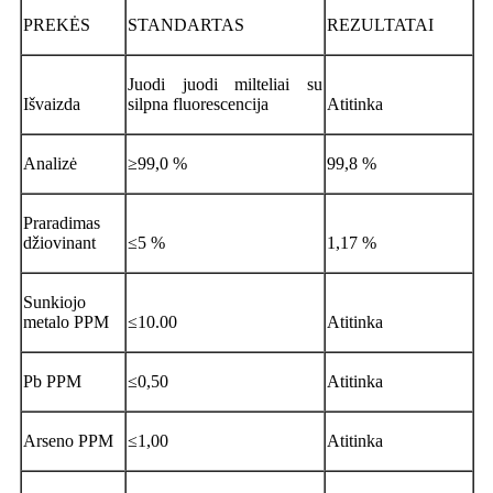
PREKĖS
STANDARTAS
REZULTATAI
Juodi juodi milteliai su
Išvaizda
silpna fluorescencija
Atitinka
Analizė
≥99,0 %
99,8 %
Praradimas
džiovinant
≤5 %
1,17 %
Sunkiojo
metalo PPM
≤10.00
Atitinka
Pb PPM
≤0,50
Atitinka
Arseno PPM
≤1,00
Atitinka