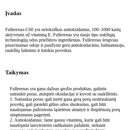
Įvadas
Fullerenas-C60 yra netoksiškas antioksidantas, 100–1000 kartų
aktyvesnis už vitaminą E. Fullerenas yra naujo tipo aukštųjų
technologijų odos priežiūros ingredientas. Fullerenas lengviau
įsisavinamas odoje ir pasižymi geru antioksidaciniu, balinamuoju,
raukšlių šalinimo ir kitokiu poveikiu.
Taikymas
Fullerenas yra gana dažnas grožio produktas, galintis
sutraukti poras, atsispirti oksidacijai ir kovoti su raukšlėmis.
1. Sutraukia poras: gali turėti gana gerą porų susitraukiantį
poveikį, gali pasiekti gilius odos sluoksnius, gali būti
naudojamas pažeistoms ląstelėms atstatyti ir išsiplėtusių porų
simptomams pagerinti.
2. Antioksidantas: Jame gausu vitaminų, kurie gali būti
naudojami laisviesiems radikalams pašalinti, siekiant