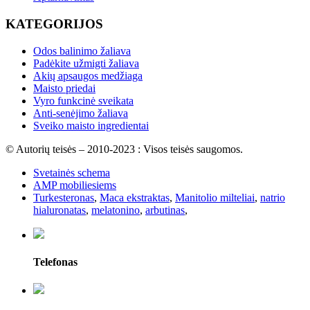
KATEGORIJOS
Odos balinimo žaliava
Padėkite užmigti žaliava
Akių apsaugos medžiaga
Maisto priedai
Vyro funkcinė sveikata
Anti-senėjimo žaliava
Sveiko maisto ingredientai
© Autorių teisės – 2010-2023 : Visos teisės saugomos.
Svetainės schema
AMP mobiliesiems
Turkesteronas
,
Maca ekstraktas
,
Manitolio milteliai
,
natrio
hialuronatas
,
melatonino
,
arbutinas
,
Telefonas