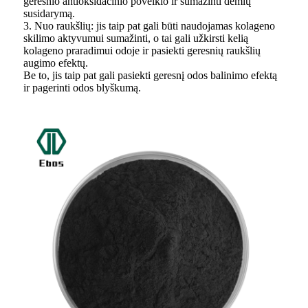
geresnio antioksidacinio poveikio ir sumažinti dėmių
susidarymą.
3. Nuo raukšlių: jis taip pat gali būti naudojamas kolageno
skilimo aktyvumui sumažinti, o tai gali užkirsti kelią
kolageno praradimui odoje ir pasiekti geresnių raukšlių
augimo efektų.
Be to, jis taip pat gali pasiekti geresnį odos balinimo efektą
ir pagerinti odos blyškumą.