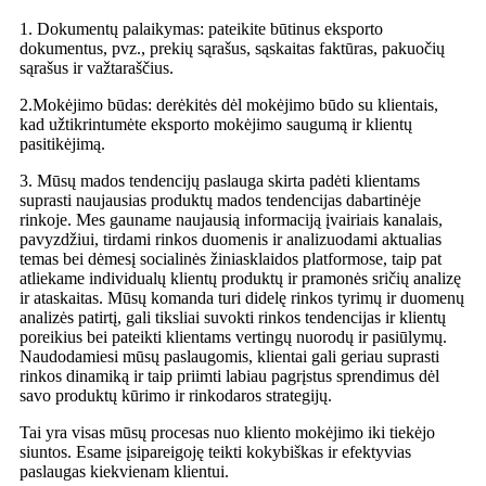
1. Dokumentų palaikymas: pateikite būtinus eksporto
dokumentus, pvz., prekių sąrašus, sąskaitas faktūras, pakuočių
sąrašus ir važtaraščius.
2.Mokėjimo būdas: derėkitės dėl mokėjimo būdo su klientais,
kad užtikrintumėte eksporto mokėjimo saugumą ir klientų
pasitikėjimą.
3. Mūsų mados tendencijų paslauga skirta padėti klientams
suprasti naujausias produktų mados tendencijas dabartinėje
rinkoje. Mes gauname naujausią informaciją įvairiais kanalais,
pavyzdžiui, tirdami rinkos duomenis ir analizuodami aktualias
temas bei dėmesį socialinės žiniasklaidos platformose, taip pat
atliekame individualų klientų produktų ir pramonės sričių analizę
ir ataskaitas. Mūsų komanda turi didelę rinkos tyrimų ir duomenų
analizės patirtį, gali tiksliai suvokti rinkos tendencijas ir klientų
poreikius bei pateikti klientams vertingų nuorodų ir pasiūlymų.
Naudodamiesi mūsų paslaugomis, klientai gali geriau suprasti
rinkos dinamiką ir taip priimti labiau pagrįstus sprendimus dėl
savo produktų kūrimo ir rinkodaros strategijų.
Tai yra visas mūsų procesas nuo kliento mokėjimo iki tiekėjo
siuntos. Esame įsipareigoję teikti kokybiškas ir efektyvias
paslaugas kiekvienam klientui.