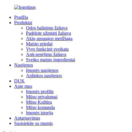
Pradžia
Produktai
Odos balinimo žaliava
Padėkite užmigti žaliava
Akių apsaugos medžiaga
Maisto priedai
Vyro funkcinė sveikata
Anti-senėjimo žaliava
Sveiko maisto ingredientai
Naujienos
Įmonės naujienos
Aplinkos naujienos
DUK
Apie mus
Įmonės profilis
Mūsų privalumai
Mūsų Kultūra
Mūsų komanda
Įmonės istorija
Aptarnavimas
Susisiekite su mumis