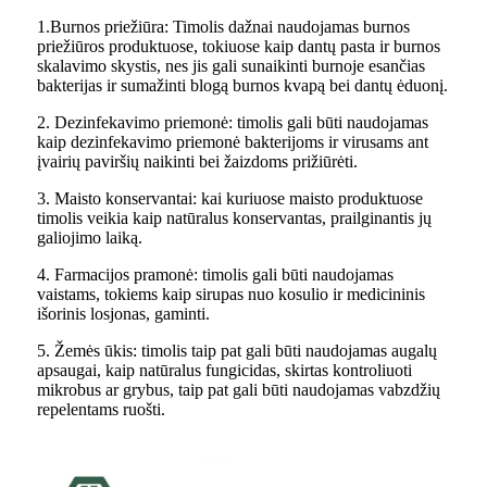
1.Burnos priežiūra: Timolis dažnai naudojamas burnos
priežiūros produktuose, tokiuose kaip dantų pasta ir burnos
skalavimo skystis, nes jis gali sunaikinti burnoje esančias
bakterijas ir sumažinti blogą burnos kvapą bei dantų ėduonį.
2. Dezinfekavimo priemonė: timolis gali būti naudojamas
kaip dezinfekavimo priemonė bakterijoms ir virusams ant
įvairių paviršių naikinti bei žaizdoms prižiūrėti.
3. Maisto konservantai: kai kuriuose maisto produktuose
timolis veikia kaip natūralus konservantas, prailginantis jų
galiojimo laiką.
4. Farmacijos pramonė: timolis gali būti naudojamas
vaistams, tokiems kaip sirupas nuo kosulio ir medicininis
išorinis losjonas, gaminti.
5. Žemės ūkis: timolis taip pat gali būti naudojamas augalų
apsaugai, kaip natūralus fungicidas, skirtas kontroliuoti
mikrobus ar grybus, taip pat gali būti naudojamas vabzdžių
repelentams ruošti.