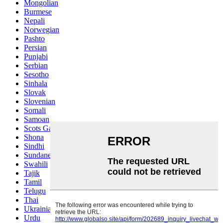
Mongolian
Burmese
Nepali
Norwegian
Pashto
Persian
Punjabi
Serbian
Sesotho
Sinhala
Slovak
Slovenian
Somali
Samoan
Scots Gaelic
Shona
Sindhi
Sundanese
Swahili
Tajik
Tamil
Telugu
Thai
Ukrainian
Urdu