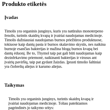
Produkto etiketės
Įvadas
Timolis yra organinis junginys, kuris yra natūralus monoterpeno
fenolis, turintis skaidrų kvapą ir įvairiai naudojamas medicinoje.
Timolis dažniausiai naudojamas burnos priežiūros produktuose,
tokiuose kaip dantų pasta ir burnos skalavimo skystis, nes naikina
burnoje esančias bakterijas ir mažina blogą burnos kvapą bei
dantų ėduonį. Be to, Thymol taip pat gali būti naudojamas kaip
dezinfekavimo priemonė, naikinanti bakterijas ir virusus ant
įvairių paviršių, taip pat gydant žaizdas. Įprasti timolio šaltiniai
yra čiobrelių aliejus ir karumo aliejus.
Taikymas
Timolis yra organinis junginys, turintis skaidrų kvapą ir
įvairiai naudojamas medicinoje. Toliau pateikiamos
pagrindinės jo taikymo sritys: