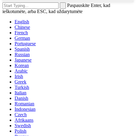
Paspauskite Enter, kad
ieškotumėte, arba ESC, kad uždarytumėte
English
Chinese
French
German
Portuguese
Spanish
Russian
Japanese
Korean
Arabic
Irish
Greek
Turkish
Italian
Danish
Romanian
Indonesian
Czech
Afrikaans
Swedish
Polish