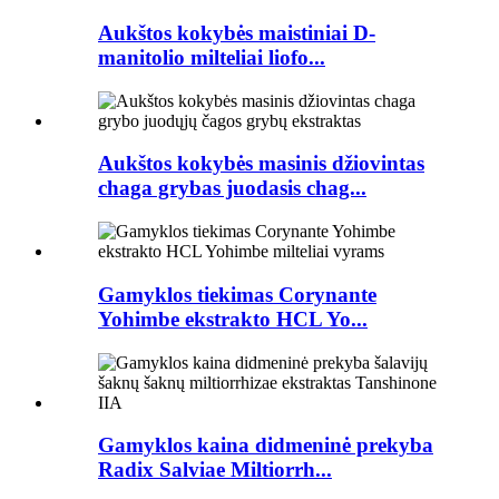
Aukštos kokybės maistiniai D-
manitolio milteliai liofo...
Aukštos kokybės masinis džiovintas
chaga grybas juodasis chag...
Gamyklos tiekimas Corynante
Yohimbe ekstrakto HCL Yo...
Gamyklos kaina didmeninė prekyba
Radix Salviae Miltiorrh...