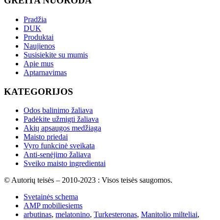
GREITA NUORODA
Pradžia
DUK
Produktai
Naujienos
Susisiekite su mumis
Apie mus
Aptarnavimas
KATEGORIJOS
Odos balinimo žaliava
Padėkite užmigti žaliava
Akių apsaugos medžiaga
Maisto priedai
Vyro funkcinė sveikata
Anti-senėjimo žaliava
Sveiko maisto ingredientai
© Autorių teisės – 2010-2023 : Visos teisės saugomos.
Svetainės schema
AMP mobiliesiems
arbutinas
,
melatonino
,
Turkesteronas
,
Manitolio milteliai
,