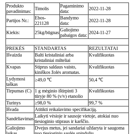
Produkto
Pagaminimo
Timolis
2022-11-28
pavadinimas:
data:
Ebos-
Bandymo
Partijos Nr.:
2022-11-28
221128
data:
Galiojimo
Kiekis:
25kg/būgnas
2024-11-27
pabaigos data:
PREKĖS
STANDARTAS
REZULTATAI
Išvaizda
Balti kristaliniai arba
Kvalifikuotas
kristaliniai milteliai
Kvapas
Stiprus saldaus vaisto,
Kvalifikuotas
kiniškos žolės aromatas.
Lydymosi
≥49,0 ℃
50,4 ℃
taškas
Tirpumas (C)
1 g mėginio ištirpinti 3
Kvalifikuotas
tūryje 80 % (v/v) etanolio
Turinys
≥98,0 %
99,7 %
Išvada
Atitikti reikalavimo specifikaciją.
Laikyti vėsioje ir sausoje vietoje, atokiai nuo
Sandėliavimas
tiesioginio stipraus ir karščio.
Galiojimo
Dvejus metus, jei sandariai uždaryta ir saugoma
laikas
nuo tiesioginių saulės spindulių.