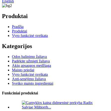
English
Produktai
Pradžia
Produktai
Vyro funkcinė sveikata
Kategorijos
Odos balinimo žaliava
Padėkite užmigti žaliava
Akių apsaugos medžiaga
Maisto priedai
Vyro funkcinė sveikata
Anti-senėjimo žaliava
Sveiko maisto ingredientai
Funkciniai produktai