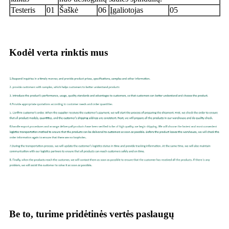
Testeris
01
Šaškė
06
Įgaliotojas
05
Kodėl verta rinktis mus
Be to, turime pridėtinės vertės paslaugų