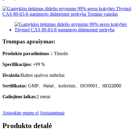
Trumpas aprašymas:
Produkto pavadinimas
：
Timolis
Specifikacijos:
>99 %
Išvaizda:
Baltos spalvos milteliai
Sertifikatas
: GMP
、
、
košerinis
、
ISO9001
、
Halal
ISO22000
Galiojimo laikas
2 metai
:
Atsiųskite mums el
Atsisiuntimai
Produkto detalė