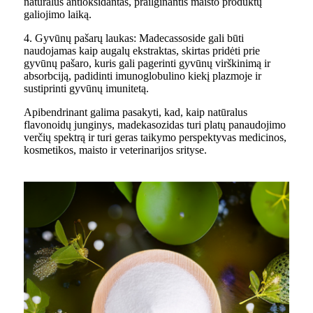
natūralus antioksidantas, prailginantis maisto produktų
galiojimo laiką.
4. Gyvūnų pašarų laukas: Madecassoside gali būti
naudojamas kaip augalų ekstraktas, skirtas pridėti prie
gyvūnų pašaro, kuris gali pagerinti gyvūnų virškinimą ir
absorbciją, padidinti imunoglobulino kiekį plazmoje ir
sustiprinti gyvūnų imunitetą.
Apibendrinant galima pasakyti, kad, kaip natūralus
flavonoidų junginys, madekasozidas turi platų panaudojimo
verčių spektrą ir turi geras taikymo perspektyvas medicinos,
kosmetikos, maisto ir veterinarijos srityse.