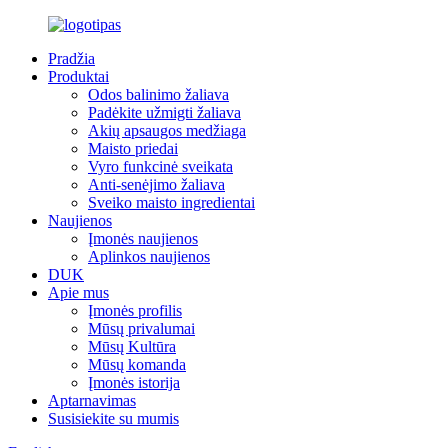
Pradžia
Produktai
Odos balinimo žaliava
Padėkite užmigti žaliava
Akių apsaugos medžiaga
Maisto priedai
Vyro funkcinė sveikata
Anti-senėjimo žaliava
Sveiko maisto ingredientai
Naujienos
Įmonės naujienos
Aplinkos naujienos
DUK
Apie mus
Įmonės profilis
Mūsų privalumai
Mūsų Kultūra
Mūsų komanda
Įmonės istorija
Aptarnavimas
Susisiekite su mumis