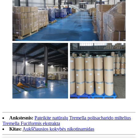
Ankstesnis:
Pateikite natūralų Tremella polisacharido miltelius
Tremella Fuciformis ekstraktą
Kitas:
Aukščiausios kokybės nikotinamidas