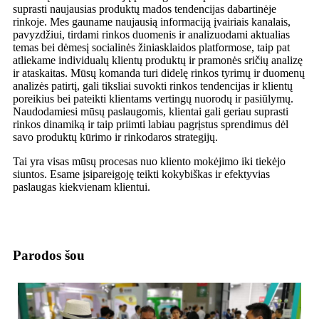
suprasti naujausias produktų mados tendencijas dabartinėje
rinkoje. Mes gauname naujausią informaciją įvairiais kanalais,
pavyzdžiui, tirdami rinkos duomenis ir analizuodami aktualias
temas bei dėmesį socialinės žiniasklaidos platformose, taip pat
atliekame individualų klientų produktų ir pramonės sričių analizę
ir ataskaitas. Mūsų komanda turi didelę rinkos tyrimų ir duomenų
analizės patirtį, gali tiksliai suvokti rinkos tendencijas ir klientų
poreikius bei pateikti klientams vertingų nuorodų ir pasiūlymų.
Naudodamiesi mūsų paslaugomis, klientai gali geriau suprasti
rinkos dinamiką ir taip priimti labiau pagrįstus sprendimus dėl
savo produktų kūrimo ir rinkodaros strategijų.
Tai yra visas mūsų procesas nuo kliento mokėjimo iki tiekėjo
siuntos. Esame įsipareigoję teikti kokybiškas ir efektyvias
paslaugas kiekvienam klientui.
Parodos šou