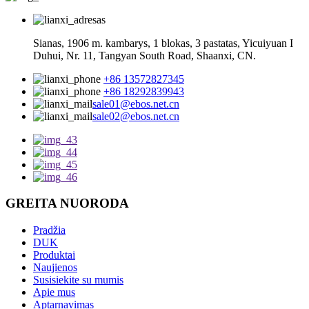
Sianas, 1906 m. kambarys, 1 blokas, 3 pastatas, Yicuiyuan I
Duhui, Nr. 11, Tangyan South Road, Shaanxi, CN.
+86 13572827345
+86 18292839943
sale01@ebos.net.cn
sale02@ebos.net.cn
GREITA NUORODA
Pradžia
DUK
Produktai
Naujienos
Susisiekite su mumis
Apie mus
Aptarnavimas