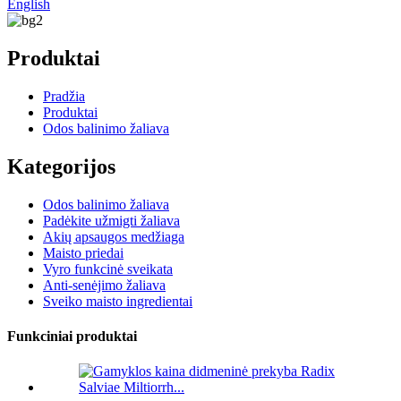
English
Produktai
Pradžia
Produktai
Odos balinimo žaliava
Kategorijos
Odos balinimo žaliava
Padėkite užmigti žaliava
Akių apsaugos medžiaga
Maisto priedai
Vyro funkcinė sveikata
Anti-senėjimo žaliava
Sveiko maisto ingredientai
Funkciniai produktai