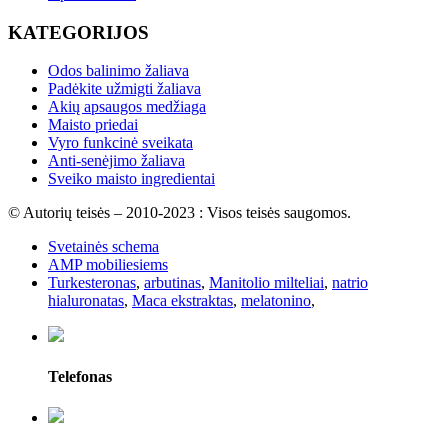
KATEGORIJOS
Odos balinimo žaliava
Padėkite užmigti žaliava
Akių apsaugos medžiaga
Maisto priedai
Vyro funkcinė sveikata
Anti-senėjimo žaliava
Sveiko maisto ingredientai
© Autorių teisės – 2010-2023 : Visos teisės saugomos.
Svetainės schema
AMP mobiliesiems
Turkesteronas
,
arbutinas
,
Manitolio milteliai
,
natrio
hialuronatas
,
Maca ekstraktas
,
melatonino
,
Telefonas