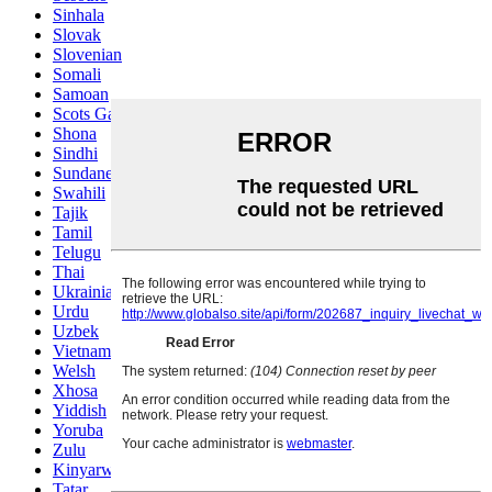
Sinhala
Slovak
Slovenian
Somali
Samoan
Scots Gaelic
Shona
Sindhi
Sundanese
Swahili
Tajik
Tamil
Telugu
Thai
Ukrainian
Urdu
Uzbek
Vietnamese
Welsh
Xhosa
Yiddish
Yoruba
Zulu
Kinyarwanda
Tatar