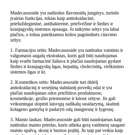
Madecassoside yra natūralus flavonoidų junginys, turintis
įvairias funkcijas, tokias kaip antioksidacinė,
priešuždegiminė, antibakterinė, priešvėžinė ir širdies ir
kraujagyslių sistemos apsauga. Jo taikymo sritys yra labai
plačios, o toliau pateikiamos kelios pagrindinės citavimo
sritys:
1. Farmacijos sritis: Madecassoside yra natūralus vaistinis ir
valgomasis augalų ekstraktas, kuris gali būti naudojamas
kaip svarbi farmacinė žaliava ir plačiai naudojamas gydant
širdies ir kraujagyslių ligas, hepatitą, cholecistitą, virškinimo
sistemos ligas ir kt.
2. Kosmetikos sritis: Madecassoside turi didelį
antioksidacinį ir senėjimą stabdantį poveikį odai ir yra
plačiai naudojamas odos priežiūros produktuose,
kosmetikoje, grožio priemonėse ir kitose srityse. Jis gali
veiksmingai slopinti laisvųjų radikalų susidarymą, skatinti
kolageno gamybą ir padaryti odą stangresnę ir lygesnę.
3. Maisto laukas: Madecassoside gali būti naudojamas kaip
natūralus maisto priedas, kuris atlieka gerą vaidmenį saugant
maisto spalvą, skonį ir burnos pojūtį. Jis taip pat veikia kaip