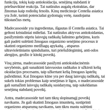
funkcijų, tokių kaip antioksidacija, senėjimą stabdanti ir
priešnavikinė reakcija. Tai natūralus augalų ekstraktas, dar
žinomas kaip rodiolių fenolis. Kinų medicinoje Centella asiatica
yra žolė, turinti potencialiai gydomąją vertę, naudojama
tūkstančius metų.
Madecassoside yra ingredientas, išgautas iš Centella asiatica. Tai
geltoni kristaliniai milteliai. Tai natūralus aktyvus antioksidantas,
pasižymintis stipriu laisvųjų radikalų šalinimo gebėjimu, kuris
gali padėti sulėtinti žmogaus organizmo senėjimo procesus ir
skatinti organizmo medžiagų apykaitą. , atsparus
ultravioletiniams spinduliams, turi priešuždegiminį, anti-odos
alergijos, grožio ir kitokį poveikį.
Visų pirma, madecassoside pasižymi antioksidacinėmis
savybėmis, gali sunaikinti laisvuosius radikalus ir užkirsti kelią
oksidacijos procesams, taip užkertant kelią žmogaus ląstelių
pažeidimui. Kai žmogaus kūne yra per daug laisvųjų radikalų, tai
sukels tokias problemas kaip senėjimas ir ligos, o madecassoside
gali sumažinti laisvųjų radikalų susidarymą, taip sukeldamas
senėjimą stabdantį poveikį.
Antra, madecassoside turi tam tikrą slopinamąjį poveikį
navikams. Jis gali skatinti žmogaus imunitetą, sustiprinti
organizmo atsparumą navikams, tam tikru mastu sulėtinti