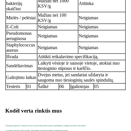
Mažiau nei 1000
bakterijų
Atitinka
KSV/g
skaičius
Mažiau nei 100
Mielės / pelėsiai
Neigiamas
KSV/g
E-Coli
Neigiamas
Neigiamas
Pseudomonas
Neigiamas
Neigiamas
aeruginosa
Staphylococcus
Neigiamas
Neigiamas
aureus
Išvada
Atitikti reikalavimo specifikaciją.
Laikyti vėsioje ir sausoje vietoje, atokiai nuo
Sandėliavimas
tiesioginio stipraus ir karščio.
Dvejus metus, jei sandariai uždaryta ir
Galiojimo laikas
saugoma nuo tiesioginių saulės spindulių.
Testeris
01
Šaškė
06
Įgaliotojas
05
Kodėl verta rinktis mus