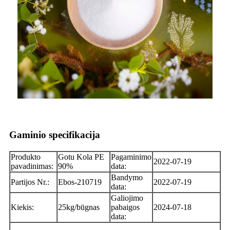
Gaminio specifikacija
Produkto
Gotu Kola PE
Pagaminimo
2022-07-19
pavadinimas:
90%
data:
Bandymo
Partijos Nr.:
Ebos-210719
2022-07-19
data:
Galiojimo
Kiekis:
25kg/būgnas
pabaigos
2024-07-18
data: