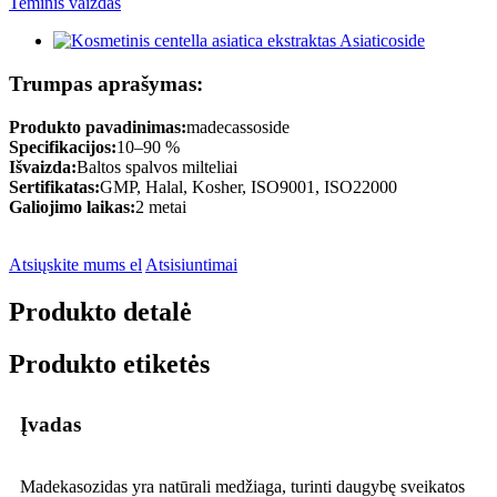
Trumpas aprašymas:
Produkto pavadinimas:
madecassoside
Specifikacijos:
10–90 %
Išvaizda:
Baltos spalvos milteliai
Sertifikatas:
GMP, Halal, Kosher, ISO9001, ISO22000
Galiojimo laikas:
2 metai
Atsiųskite mums el
Atsisiuntimai
Produkto detalė
Produkto etiketės
Įvadas
Madekasozidas yra natūrali medžiaga, turinti daugybę sveikatos