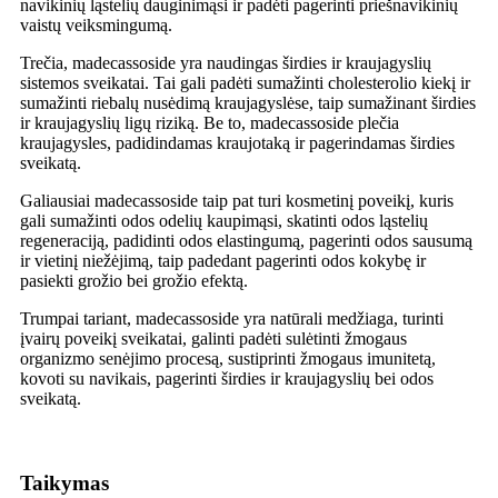
navikinių ląstelių dauginimąsi ir padėti pagerinti priešnavikinių
vaistų veiksmingumą.
Trečia, madecassoside yra naudingas širdies ir kraujagyslių
sistemos sveikatai. Tai gali padėti sumažinti cholesterolio kiekį ir
sumažinti riebalų nusėdimą kraujagyslėse, taip sumažinant širdies
ir kraujagyslių ligų riziką. Be to, madecassoside plečia
kraujagysles, padidindamas kraujotaką ir pagerindamas širdies
sveikatą.
Galiausiai madecassoside taip pat turi kosmetinį poveikį, kuris
gali sumažinti odos odelių kaupimąsi, skatinti odos ląstelių
regeneraciją, padidinti odos elastingumą, pagerinti odos sausumą
ir vietinį niežėjimą, taip padedant pagerinti odos kokybę ir
pasiekti grožio bei grožio efektą.
Trumpai tariant, madecassoside yra natūrali medžiaga, turinti
įvairų poveikį sveikatai, galinti padėti sulėtinti žmogaus
organizmo senėjimo procesą, sustiprinti žmogaus imunitetą,
kovoti su navikais, pagerinti širdies ir kraujagyslių bei odos
sveikatą.
Taikymas