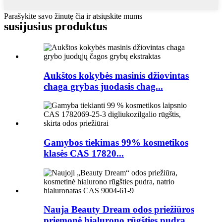
Parašykite savo žinutę čia ir atsiųskite mums
susijusius produktus
Aukštos kokybės masinis džiovintas
chaga grybas juodasis chag...
Gamybos tiekimas 99% kosmetikos
klasės CAS 17820...
Nauja Beauty Dream odos priežiūros
priemonė hialurono rūgšties pudra...