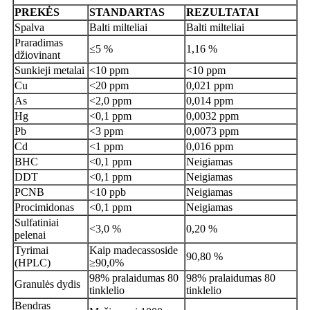
PREKĖS
STANDARTAS
REZULTATAI
Spalva
Balti milteliai
Balti milteliai
Praradimas
≤5 %
1,16 %
džiovinant
Sunkieji metalai
<10 ppm
<10 ppm
Cu
<20 ppm
0,021 ppm
As
<2,0 ppm
0,014 ppm
Hg
<0,1 ppm
0,0032 ppm
Pb
<3 ppm
0,0073 ppm
Cd
<1 ppm
0,016 ppm
BHC
<0,1 ppm
Neigiamas
DDT
<0,1 ppm
Neigiamas
PCNB
<10 ppb
Neigiamas
Procimidonas
<0,1 ppm
Neigiamas
Sulfatiniai
<3,0 %
0,20 %
pelenai
Tyrimai
Kaip madecassoside
90,80 %
(HPLC)
≥90,0%
98% pralaidumas 80
98% pralaidumas 80
Granulės dydis
tinklelio
tinklelio
Bendras