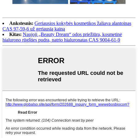
Ankstesnis:
Geriausios kokybės kosmetikos žaliava alantoinas
CAS 97-59-6 už geriausią kainą
Kitas:
Naujoji „Beauty Dream“ odos priežiūra, kosmetinė
hialurono rūgšties pudra, natrio hialuronatas CAS 9004-61-9