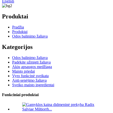
English
Produktai
Pradžia
Produktai
Odos balinimo žaliava
Kategorijos
Odos balinimo žaliava
Padėkite užmigti žaliava
Akių apsaugos medžiaga
Maisto priedai
Vyro funkcinė sveikata
Anti-senėjimo žaliava
Sveiko maisto ingredientai
Funkciniai produktai