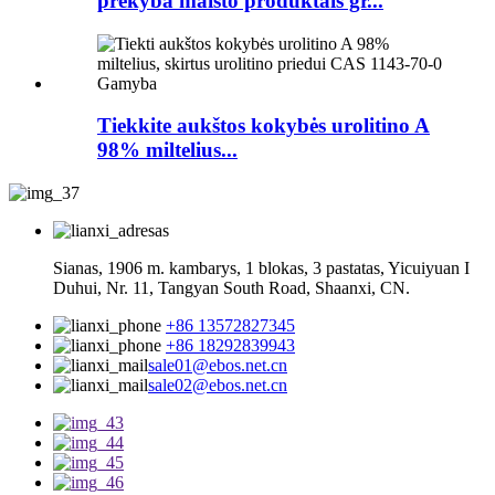
prekyba maisto produktais gr...
Tiekkite aukštos kokybės urolitino A
98% miltelius...
Sianas, 1906 m. kambarys, 1 blokas, 3 pastatas, Yicuiyuan I
Duhui, Nr. 11, Tangyan South Road, Shaanxi, CN.
+86 13572827345
+86 18292839943
sale01@ebos.net.cn
sale02@ebos.net.cn