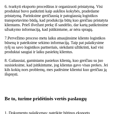
6. tvarkyti eksporto procedūras ir organizuoti pristatymą. Visi
produktai buvo patikrinti kaip aukštos kokybės, pradedame
pristatymą. Parinksime greičiausią ir patogiausią logistikos
transportavimo būdą, kad produkcija būtų kuo greičiau pristatyta
klientams. Prieš išvežant prekę iš sandėlio, dar kartą patikrinsime
užsakymo informaciją, kad įsitikintume, ar nėra spragų.
7.Pervežimo proceso metu laiku atnaujinsime kliento logistikos
būseną ir pateiksime sekimo informaciją. Taip pat palaikysime
ryšį su savo logistikos partneriais, siekdami užtikrinti, kad visi
produktai saugiai ir laiku pasiektų klientus.
8. Galiausiai, gaminiams pasiekus klientą, kuo greičiau su juo
susisieksime, kad įsitikintume, jog klientas gavo visas prekes. Jei
kils kokių nors problemų, mes padėsime klientui kuo greičiau ją
išspręsti.
Be to, turime pridėtinės vertės paslaugų
1. Dokumentų palaikymas: pateikite būtinus eksporto