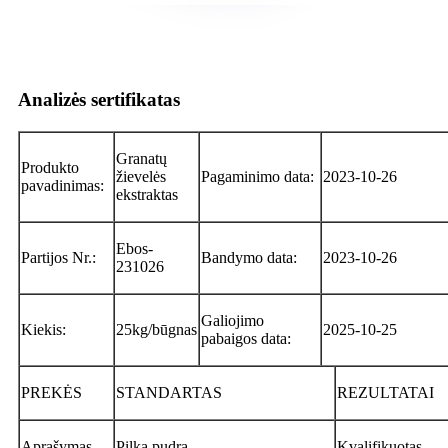
Analizės sertifikatas
Granatų
Produkto
žievelės
Pagaminimo data:
2023-10-26
pavadinimas:
ekstraktas
Ebos-
Partijos Nr.:
Bandymo data:
2023-10-26
231026
Galiojimo
Kiekis:
25kg/būgnas
2025-10-25
pabaigos data:
PREKĖS
STANDARTAS
REZULTATAI
Aprašymas
Pilka pudra
Kvalifikuotas