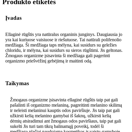
Produkto etiketės
Įvadas
Ellaginė rūgštis yra natūralus organinis junginys. Daugiausia jo
yra kai kuriuose vaisiuose ir riešutuose. Tai natūrali polifenolio
medžiaga. Ši medžiaga taps mėlyna, kai susidurs su geležies
chloridu, ir mėlyna, kai susidurs su sieros rūgštimi. Jis geltonas.
Žmogaus organizme įsisavinta ši medžiaga gali pagerinti
organizmo priešvėžinį gebėjimą ir maitinti odą.
Taikymas
Žmogaus organizme įsisavinta ellaginė rūgštis taip pat gali
pašalinti iš organizmo melaniną, pagreitinti melanino skilimą
ir neleisti melaninui kauptis odos paviršiuje. Jis taip pat gali
užkirsti kelią melanino gamybai iš šaknų, užkirsti kelią
dėmių atsiradimui ant žmogaus odos paviršiaus, taip pat gali
sukelti Jis turi tam tikrą balinamąjį poveikį, todėl ši
medžiaga plačiai naudojama kosmetikos ir vaistų gamyboje.