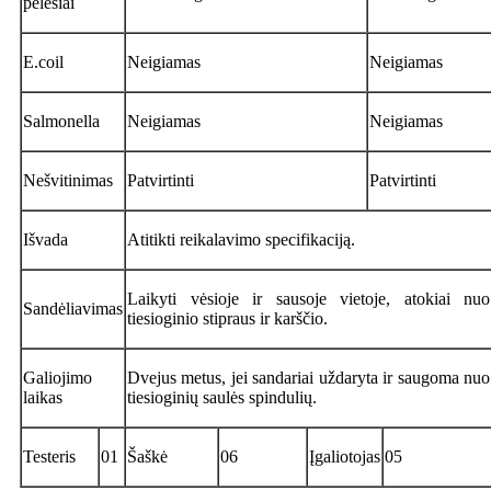
pelėsiai
E.coil
Neigiamas
Neigiamas
Salmonella
Neigiamas
Neigiamas
Nešvitinimas
Patvirtinti
Patvirtinti
Išvada
Atitikti reikalavimo specifikaciją.
Laikyti vėsioje ir sausoje vietoje, atokiai nuo
Sandėliavimas
tiesioginio stipraus ir karščio.
Galiojimo
Dvejus metus, jei sandariai uždaryta ir saugoma nuo
laikas
tiesioginių saulės spindulių.
Testeris
01
Šaškė
06
Įgaliotojas
05