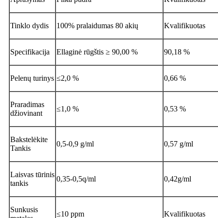
Tinklo dydis
100% pralaidumas 80 akių
Kvalifikuotas
Specifikacija
Ellaginė rūgštis ≥ 90,00 %
90,18 %
Pelenų turinys
≤2,0 %
0,66 %
Praradimas
≤1,0 %
0,53 %
džiovinant
Bakstelėkite
0,5-0,9 g/ml
0,57 g/ml
Tankis
Laisvas tūrinis
0,35-0,5q/ml
0,42g/ml
tankis
Sunkusis
≤10 ppm
Kvalifikuotas