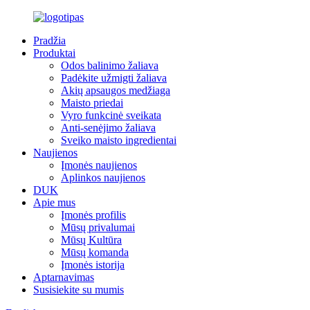
Pradžia
Produktai
Odos balinimo žaliava
Padėkite užmigti žaliava
Akių apsaugos medžiaga
Maisto priedai
Vyro funkcinė sveikata
Anti-senėjimo žaliava
Sveiko maisto ingredientai
Naujienos
Įmonės naujienos
Aplinkos naujienos
DUK
Apie mus
Įmonės profilis
Mūsų privalumai
Mūsų Kultūra
Mūsų komanda
Įmonės istorija
Aptarnavimas
Susisiekite su mumis