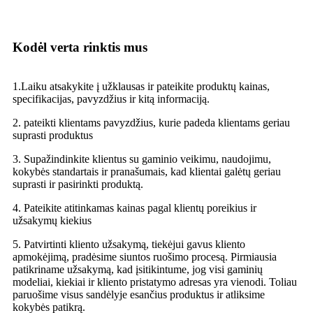
Kodėl verta rinktis mus
1.Laiku atsakykite į užklausas ir pateikite produktų kainas,
specifikacijas, pavyzdžius ir kitą informaciją.
2. pateikti klientams pavyzdžius, kurie padeda klientams geriau
suprasti produktus
3. Supažindinkite klientus su gaminio veikimu, naudojimu,
kokybės standartais ir pranašumais, kad klientai galėtų geriau
suprasti ir pasirinkti produktą.
4. Pateikite atitinkamas kainas pagal klientų poreikius ir
užsakymų kiekius
5. Patvirtinti kliento užsakymą, tiekėjui gavus kliento
apmokėjimą, pradėsime siuntos ruošimo procesą. Pirmiausia
patikriname užsakymą, kad įsitikintume, jog visi gaminių
modeliai, kiekiai ir kliento pristatymo adresas yra vienodi. Toliau
paruošime visus sandėlyje esančius produktus ir atliksime
kokybės patikrą.