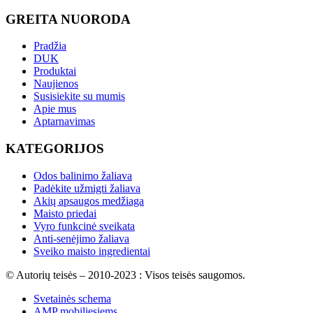
GREITA NUORODA
Pradžia
DUK
Produktai
Naujienos
Susisiekite su mumis
Apie mus
Aptarnavimas
KATEGORIJOS
Odos balinimo žaliava
Padėkite užmigti žaliava
Akių apsaugos medžiaga
Maisto priedai
Vyro funkcinė sveikata
Anti-senėjimo žaliava
Sveiko maisto ingredientai
© Autorių teisės – 2010-2023 : Visos teisės saugomos.
Svetainės schema
AMP mobiliesiems