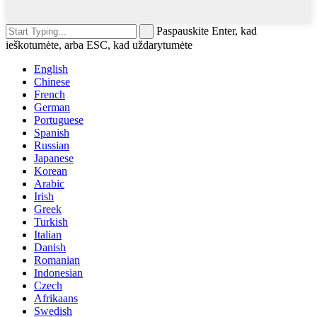
Paspauskite Enter, kad
ieškotumėte, arba ESC, kad uždarytumėte
English
Chinese
French
German
Portuguese
Spanish
Russian
Japanese
Korean
Arabic
Irish
Greek
Turkish
Italian
Danish
Romanian
Indonesian
Czech
Afrikaans
Swedish