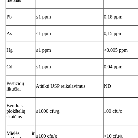
metalas
Pb
≤1 ppm
0,18 ppm
As
≤1 ppm
0,15 ppm
Hg
≤1 ppm
<0,005 ppm
Cd
≤1 ppm
0,04 ppm
Pesticidų
Atitikti USP reikalavimus
ND
likučiai
Bendras
plokštelių
≤1000 cfu/g
100 cfu/c
skaičius
Mielės ir
≤100 cfu/g
<10 cfu/g