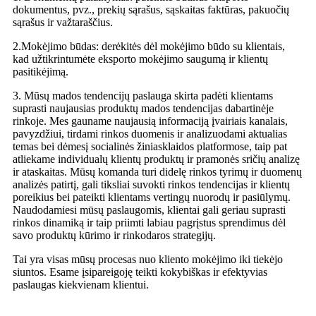
dokumentus, pvz., prekių sąrašus, sąskaitas faktūras, pakuočių
sąrašus ir važtaraščius.
2.Mokėjimo būdas: derėkitės dėl mokėjimo būdo su klientais,
kad užtikrintumėte eksporto mokėjimo saugumą ir klientų
pasitikėjimą.
3. Mūsų mados tendencijų paslauga skirta padėti klientams
suprasti naujausias produktų mados tendencijas dabartinėje
rinkoje. Mes gauname naujausią informaciją įvairiais kanalais,
pavyzdžiui, tirdami rinkos duomenis ir analizuodami aktualias
temas bei dėmesį socialinės žiniasklaidos platformose, taip pat
atliekame individualų klientų produktų ir pramonės sričių analizę
ir ataskaitas. Mūsų komanda turi didelę rinkos tyrimų ir duomenų
analizės patirtį, gali tiksliai suvokti rinkos tendencijas ir klientų
poreikius bei pateikti klientams vertingų nuorodų ir pasiūlymų.
Naudodamiesi mūsų paslaugomis, klientai gali geriau suprasti
rinkos dinamiką ir taip priimti labiau pagrįstus sprendimus dėl
savo produktų kūrimo ir rinkodaros strategijų.
Tai yra visas mūsų procesas nuo kliento mokėjimo iki tiekėjo
siuntos. Esame įsipareigoję teikti kokybiškas ir efektyvias
paslaugas kiekvienam klientui.