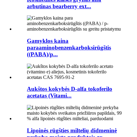
arbutinas bearberry ext...
Gamyklos kaina
paraaminobenzenkarboksirūgštis
((PABA)/p...
Aukštos kokybės D-alfa tokoferilo
acetatas (Vitami...
Lipoinės rūgšties miltelių didmeninė