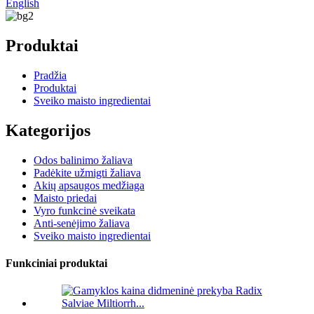
English
Produktai
Pradžia
Produktai
Sveiko maisto ingredientai
Kategorijos
Odos balinimo žaliava
Padėkite užmigti žaliava
Akių apsaugos medžiaga
Maisto priedai
Vyro funkcinė sveikata
Anti-senėjimo žaliava
Sveiko maisto ingredientai
Funkciniai produktai