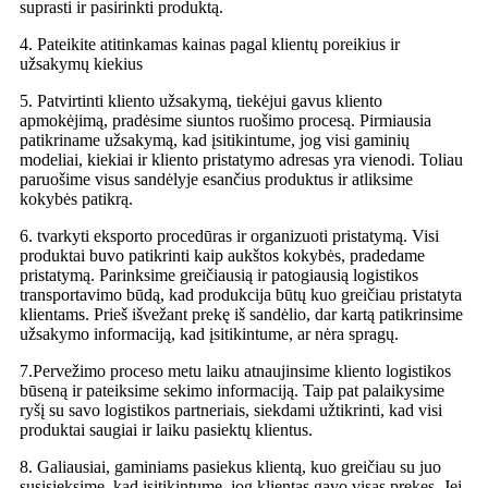
suprasti ir pasirinkti produktą.
4. Pateikite atitinkamas kainas pagal klientų poreikius ir
užsakymų kiekius
5. Patvirtinti kliento užsakymą, tiekėjui gavus kliento
apmokėjimą, pradėsime siuntos ruošimo procesą. Pirmiausia
patikriname užsakymą, kad įsitikintume, jog visi gaminių
modeliai, kiekiai ir kliento pristatymo adresas yra vienodi. Toliau
paruošime visus sandėlyje esančius produktus ir atliksime
kokybės patikrą.
6. tvarkyti eksporto procedūras ir organizuoti pristatymą. Visi
produktai buvo patikrinti kaip aukštos kokybės, pradedame
pristatymą. Parinksime greičiausią ir patogiausią logistikos
transportavimo būdą, kad produkcija būtų kuo greičiau pristatyta
klientams. Prieš išvežant prekę iš sandėlio, dar kartą patikrinsime
užsakymo informaciją, kad įsitikintume, ar nėra spragų.
7.Pervežimo proceso metu laiku atnaujinsime kliento logistikos
būseną ir pateiksime sekimo informaciją. Taip pat palaikysime
ryšį su savo logistikos partneriais, siekdami užtikrinti, kad visi
produktai saugiai ir laiku pasiektų klientus.
8. Galiausiai, gaminiams pasiekus klientą, kuo greičiau su juo
susisieksime, kad įsitikintume, jog klientas gavo visas prekes. Jei