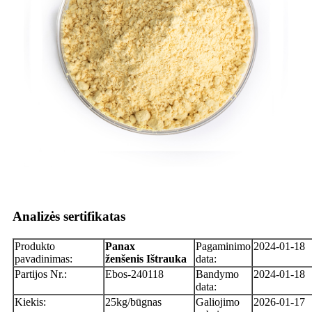
Analizės sertifikatas
Produkto
Panax
Pagaminimo
2024-01-18
pavadinimas:
ženšenis
Ištrauka
data:
Partijos Nr.:
Ebos-240118
Bandymo
2024-01-18
data:
Kiekis:
25kg/būgnas
Galiojimo
2026-01-17