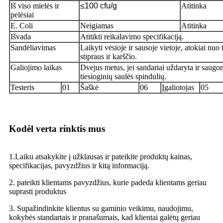
Iš viso mielės ir
≤100 cfu/g
Atitinka
pelėsiai
E. Coli
Neigiamas
Atitinka
Išvada
Atitikti reikalavimo specifikaciją.
Sandėliavimas
Laikyti vėsioje ir sausoje vietoje, atokiai nuo 
stipraus ir karščio.
Galiojimo laikas
Dvejus metus, jei sandariai uždaryta ir saug
tiesioginių saulės spindulių.
Testeris
01
Šaškė
06
Įgaliotojas
05
Kodėl verta rinktis mus
1.Laiku atsakykite į užklausas ir pateikite produktų kainas,
specifikacijas, pavyzdžius ir kitą informaciją.
2. pateikti klientams pavyzdžius, kurie padeda klientams geriau
suprasti produktus
3. Supažindinkite klientus su gaminio veikimu, naudojimu,
kokybės standartais ir pranašumais, kad klientai galėtų geriau