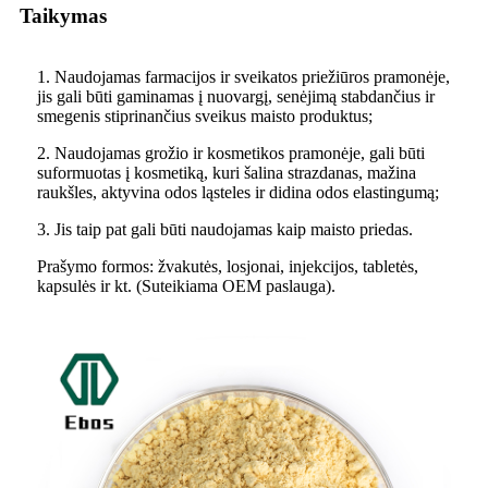
Taikymas
1. Naudojamas farmacijos ir sveikatos priežiūros pramonėje,
jis gali būti gaminamas į nuovargį, senėjimą stabdančius ir
smegenis stiprinančius sveikus maisto produktus;
2. Naudojamas grožio ir kosmetikos pramonėje, gali būti
suformuotas į kosmetiką, kuri šalina strazdanas, mažina
raukšles, aktyvina odos ląsteles ir didina odos elastingumą;
3. Jis taip pat gali būti naudojamas kaip maisto priedas.
Prašymo formos: žvakutės, losjonai, injekcijos, tabletės,
kapsulės ir kt. (Suteikiama OEM paslauga).