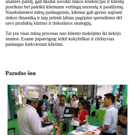
analizės patirtį, gali tiksliai suvokti rinkos tendencijas ir klientų
poreikius bei pateikti klientams vertingų nuorodų ir pasiūlymų.
Naudodamiesi mūsų paslaugomis, klientai gali geriau suprasti
rinkos dinamiką ir taip priimti labiau pagrįstus sprendimus dėl
savo produktų kūrimo ir rinkodaros strategijų.
Tai yra visas mūsų procesas nuo kliento mokėjimo iki tiekėjo
siuntos. Esame įsipareigoję teikti kokybiškas ir efektyvias
paslaugas kiekvienam klientui.
Parodos šou