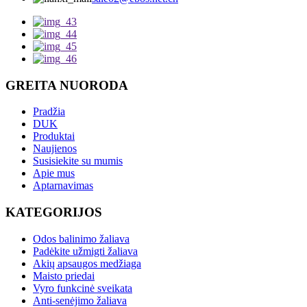
GREITA NUORODA
Pradžia
DUK
Produktai
Naujienos
Susisiekite su mumis
Apie mus
Aptarnavimas
KATEGORIJOS
Odos balinimo žaliava
Padėkite užmigti žaliava
Akių apsaugos medžiaga
Maisto priedai
Vyro funkcinė sveikata
Anti-senėjimo žaliava