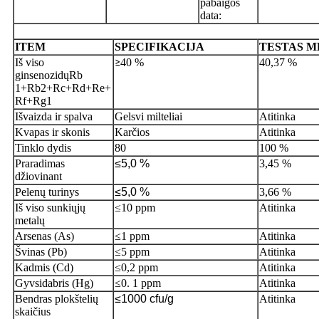
pabaigos
data:
ITEM
SPECIFIKACIJA
TESTAS
M
Iš viso
40 %
40,37 %
≥
ginsenozidų
Rb
1+Rb2+Rc+Rd+Re+
Rf+Rg1
Išvaizda ir spalva
Gelsvi milteliai
Atitinka
Kvapas ir skonis
Karčios
Atitinka
Tinklo dydis
80
100 %
Praradimas
≤5,0 %
3,45 %
džiovinant
Pelenų turinys
≤5,0 %
3,66 %
Iš viso sunkiųjų
≤10 ppm
Atitinka
metalų
Arsenas (As)
≤1 ppm
Atitinka
Švinas (Pb)
≤5 ppm
Atitinka
Kadmis (Cd)
≤0,2 ppm
Atitinka
Gyvsidabris (Hg)
≤0. 1 ppm
Atitinka
Bendras plokštelių
≤1000 cfu/g
Atitinka
skaičius