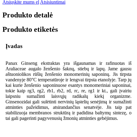
Atsiųskite mums el
Atsisiuntimai
Produkto detalė
Produkto etiketės
Įvadas
Panax Ginseng ekstraktas yra išgaunamas ir rafinuotas iš
Araliaceae augalo ženšenio šaknų, stiebų ir lapų. Jame gausu
aštuoniolikos rūšių ženšenio monomerinių saponinų. Jis tirpsta
vandenyje 80°C temperatūroje ir lengvai tirpsta etanolyje. Tarp jų
kai kurie ženšenio saponinuose esantys monomeriniai saponinai,
tokie kaip rg3, rg2, rb1, rb2, rd, rc, re, rg1 ir kt., gali įvairiu
laipsniu sumažinti laisvųjų radikalų kiekį organizme.
Ginsenozidai gali sulėtinti nervinių ląstelių senėjimą ir sumažinti
atminties pažeidimus, atsirandančius senatvėje. Jis taip pat
stabilizuoja membranos struktūrą ir padidina baltymų sintezę, o
tai gali pagerinti pagyvenusių žmonių atminties gebėjimus.