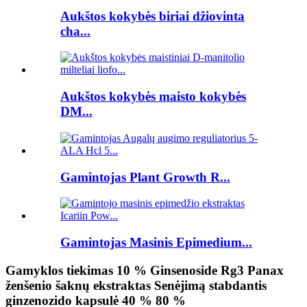
Aukštos kokybės biriai džiovinta
cha...
Aukštos kokybės maisto kokybės
DM...
Gamintojas Plant Growth R...
Gamintojas Masinis Epimedium...
Gamyklos tiekimas 10 % Ginsenoside Rg3 Panax
ženšenio šaknų ekstraktas Senėjimą stabdantis
ginzenozido kapsulė 40 % 80 %