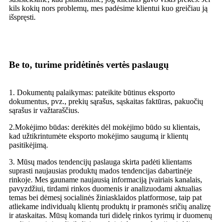
kils kokių nors problemų, mes padėsime klientui kuo greičiau ją
išspręsti.
Be to, turime pridėtinės vertės paslaugų
1. Dokumentų palaikymas: pateikite būtinus eksporto
dokumentus, pvz., prekių sąrašus, sąskaitas faktūras, pakuočių
sąrašus ir važtaraščius.
2.Mokėjimo būdas: derėkitės dėl mokėjimo būdo su klientais,
kad užtikrintumėte eksporto mokėjimo saugumą ir klientų
pasitikėjimą.
3. Mūsų mados tendencijų paslauga skirta padėti klientams
suprasti naujausias produktų mados tendencijas dabartinėje
rinkoje. Mes gauname naujausią informaciją įvairiais kanalais,
pavyzdžiui, tirdami rinkos duomenis ir analizuodami aktualias
temas bei dėmesį socialinės žiniasklaidos platformose, taip pat
atliekame individualų klientų produktų ir pramonės sričių analizę
ir ataskaitas. Mūsų komanda turi didelę rinkos tyrimų ir duomenų