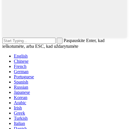
Paspauskite Enter, kad
ieškotumėte, arba ESC, kad uždarytumėte
English
Chinese
French
German
Portuguese
Spanish
Russian
Japanese
Korean
Arabic
Irish
Greek
Turkish
Italian
Danish