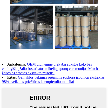
Ankstesnis:
OEM didmeninė prekyba aukštos kokybės
ekologiškų žaliosios arbatos miltelių japonų ceremonijos Matcha
žaliosios arbatos ekstrakto milteliai
Kitas:
Gamyklos tiekimas organinis sophora japonica ekstraktas,
98% sveikatos priežiūros kaempferolio milteliai