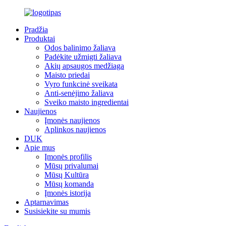
Pradžia
Produktai
Odos balinimo žaliava
Padėkite užmigti žaliava
Akių apsaugos medžiaga
Maisto priedai
Vyro funkcinė sveikata
Anti-senėjimo žaliava
Sveiko maisto ingredientai
Naujienos
Įmonės naujienos
Aplinkos naujienos
DUK
Apie mus
Įmonės profilis
Mūsų privalumai
Mūsų Kultūra
Mūsų komanda
Įmonės istorija
Aptarnavimas
Susisiekite su mumis